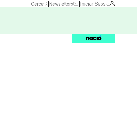
|
|
Iniciar Sessió
Cerca
Newsletters