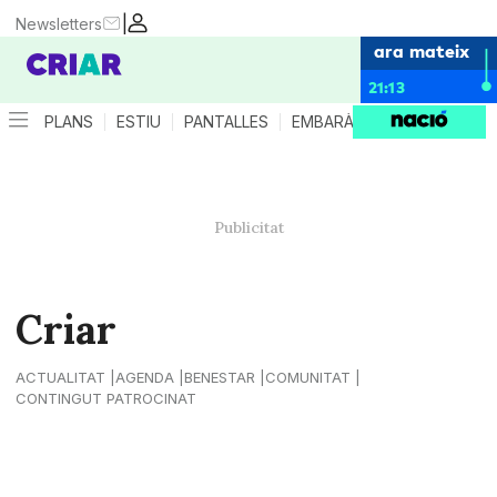
|
Newsletters
ara mateix
21:13
PLANS
ESTIU
PANTALLES
EMBARÀS
CRIANÇA
ES
Criar
ACTUALITAT
AGENDA
BENESTAR
COMUNITAT
CONTINGUT PATROCINAT