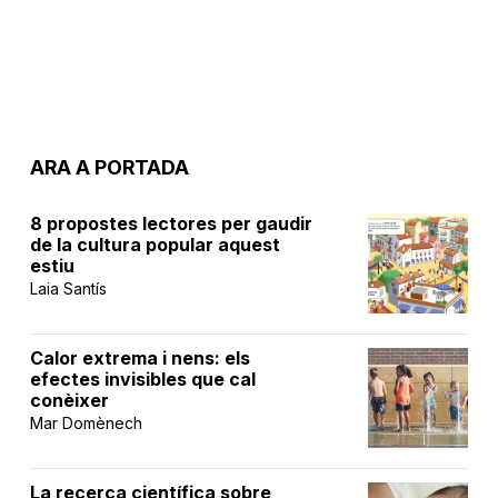
ARA A PORTADA
8 propostes lectores per gaudir
de la cultura popular aquest
estiu
Laia Santís
Calor extrema i nens: els
efectes invisibles que cal
conèixer
Mar Domènech
La recerca científica sobre