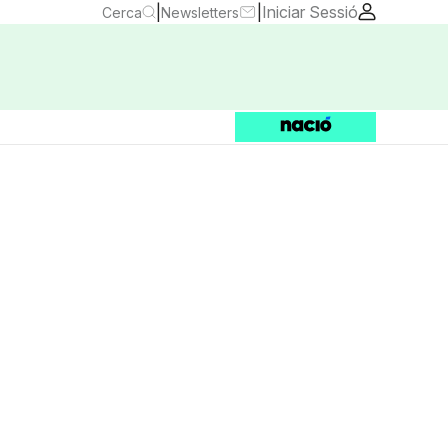
|
|
Iniciar Sessió
Cerca
Newsletters