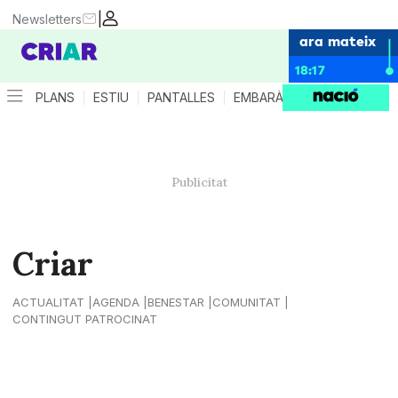
|
Newsletters
ara mateix
18:17
PLANS
ESTIU
PANTALLES
EMBARÀS
CRIANÇA
ES
Criar
ACTUALITAT
AGENDA
BENESTAR
COMUNITAT
CONTINGUT PATROCINAT