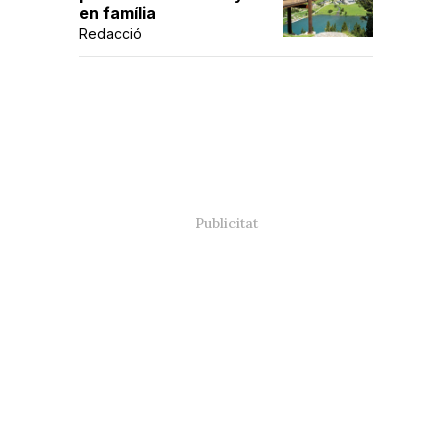
en família
Redacció