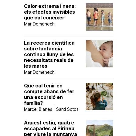
Calor extrema i nens:
els efectes invisibles
que cal conèixer
Mar Domènech
La recerca científica
sobre lactància
continua lluny de les
necessitats reals de
les mares
Mar Domènech
Què cal tenir en
compte abans de fer
una excursió en
família?
Marcel Blanes | Santi Sotos
Aquest estiu, quatre
escapades al Pirineu
per viure la muntanya