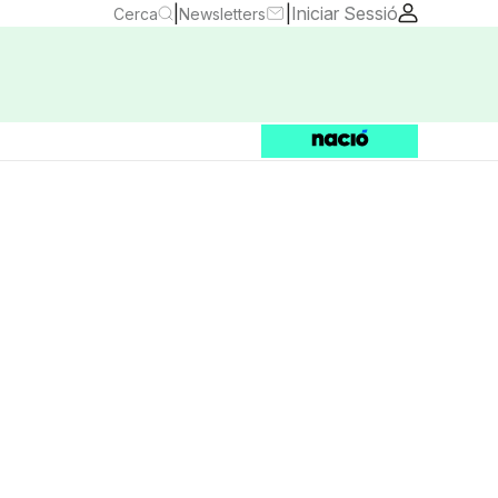
|
|
Iniciar Sessió
Cerca
Newsletters