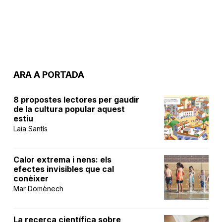
ARA A PORTADA
8 propostes lectores per gaudir
de la cultura popular aquest
estiu
Laia Santís
Calor extrema i nens: els
efectes invisibles que cal
conèixer
Mar Domènech
La recerca científica sobre