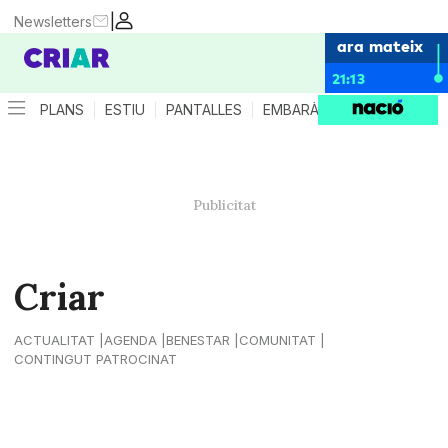
|
Newsletters
ara mateix
21:13
PLANS
ESTIU
PANTALLES
EMBARÀS
CRIANÇA
ES
Criar
ACTUALITAT
AGENDA
BENESTAR
COMUNITAT
CONTINGUT PATROCINAT