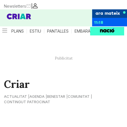
|
Newsletters
ara mateix
11:18
PLANS
ESTIU
PANTALLES
EMBARÀS
CRIANÇA
ES
Criar
ACTUALITAT
AGENDA
BENESTAR
COMUNITAT
CONTINGUT PATROCINAT