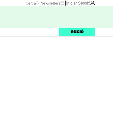
|
|
Iniciar Sessió
Cerca
Newsletters