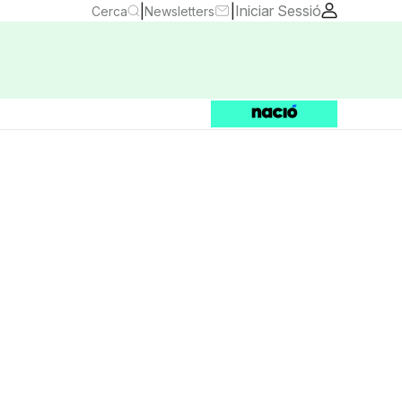
|
|
Iniciar Sessió
Cerca
Newsletters