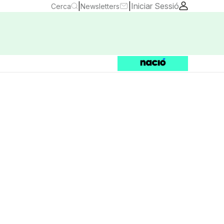
|
|
Iniciar Sessió
Cerca
Newsletters