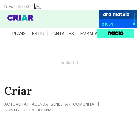
|
Newsletters
ara mateix
09:51
PLANS
ESTIU
PANTALLES
EMBARÀS
CRIANÇA
ES
Criar
ACTUALITAT
AGENDA
BENESTAR
COMUNITAT
CONTINGUT PATROCINAT