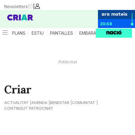
|
Newsletters
ara mateix
20:58
PLANS
ESTIU
PANTALLES
EMBARÀS
CRIANÇA
ES
Criar
ACTUALITAT
AGENDA
BENESTAR
COMUNITAT
CONTINGUT PATROCINAT