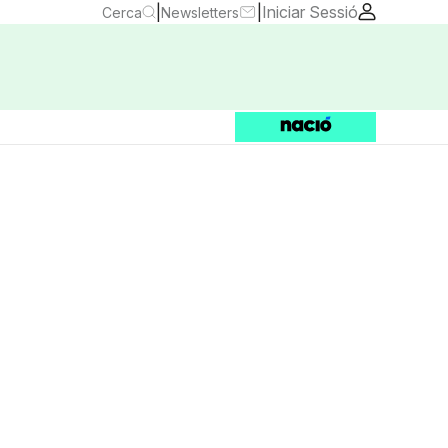
|
|
Iniciar Sessió
Cerca
Newsletters