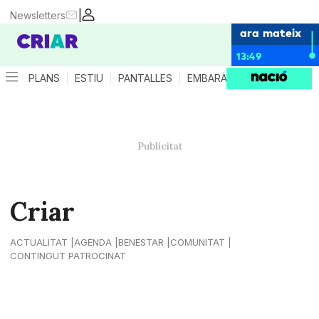
|
Newsletters
ara mateix
13:49
PLANS
ESTIU
PANTALLES
EMBARÀS
CRIANÇA
ES
Criar
ACTUALITAT
AGENDA
BENESTAR
COMUNITAT
CONTINGUT PATROCINAT