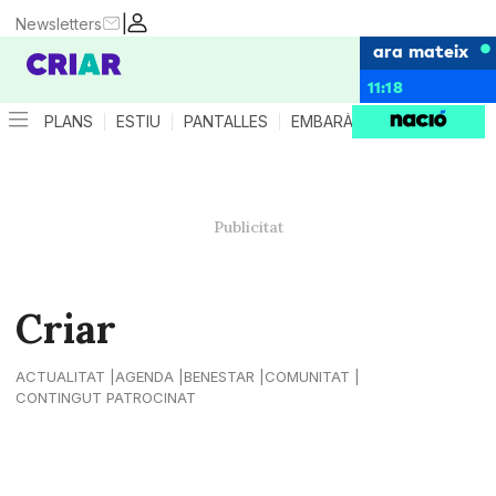
|
Newsletters
ara mateix
11:18
PLANS
ESTIU
PANTALLES
EMBARÀS
CRIANÇA
ES
Criar
ACTUALITAT
AGENDA
BENESTAR
COMUNITAT
CONTINGUT PATROCINAT