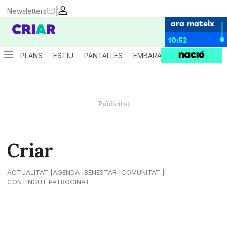
|
Newsletters
ara mateix
10:52
PLANS
ESTIU
PANTALLES
EMBARÀS
CRIANÇA
ES
Criar
ACTUALITAT
AGENDA
BENESTAR
COMUNITAT
CONTINGUT PATROCINAT