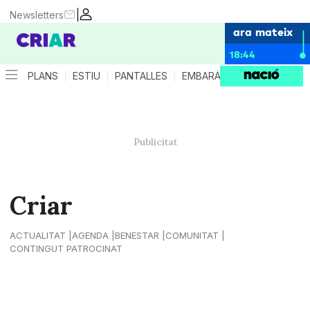
|
Newsletters
ara mateix
18:44
PLANS
ESTIU
PANTALLES
EMBARÀS
CRIANÇA
ES
Criar
ACTUALITAT
AGENDA
BENESTAR
COMUNITAT
CONTINGUT PATROCINAT