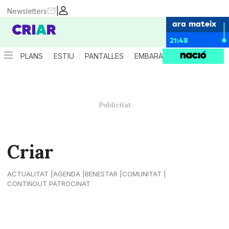
|
Newsletters
ara mateix
21:48
PLANS
ESTIU
PANTALLES
EMBARÀS
CRIANÇA
ES
Criar
ACTUALITAT
AGENDA
BENESTAR
COMUNITAT
CONTINGUT PATROCINAT