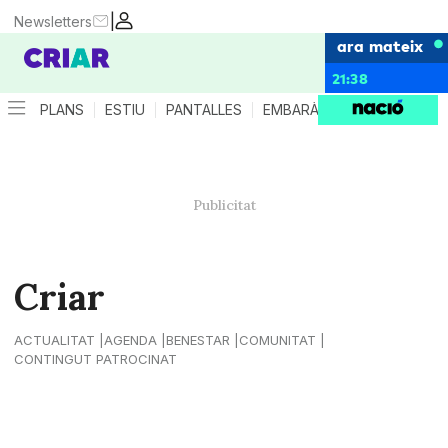
|
Newsletters
ara mateix
21:38
PLANS
ESTIU
PANTALLES
EMBARÀS
CRIANÇA
ES
Criar
ACTUALITAT
AGENDA
BENESTAR
COMUNITAT
CONTINGUT PATROCINAT