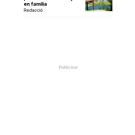
en família
Redacció