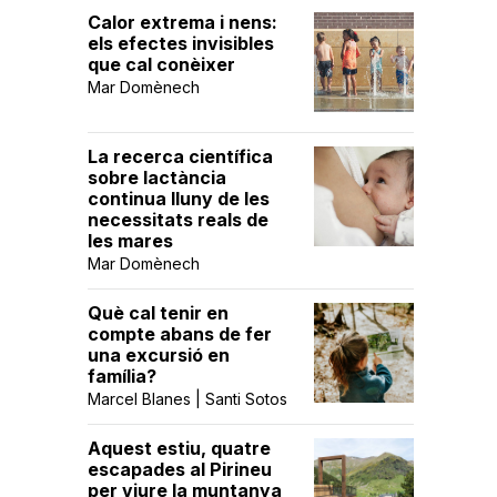
Calor extrema i nens:
els efectes invisibles
que cal conèixer
Mar Domènech
La recerca científica
sobre lactància
continua lluny de les
necessitats reals de
les mares
Mar Domènech
Què cal tenir en
compte abans de fer
una excursió en
família?
Marcel Blanes | Santi Sotos
Aquest estiu, quatre
escapades al Pirineu
per viure la muntanya