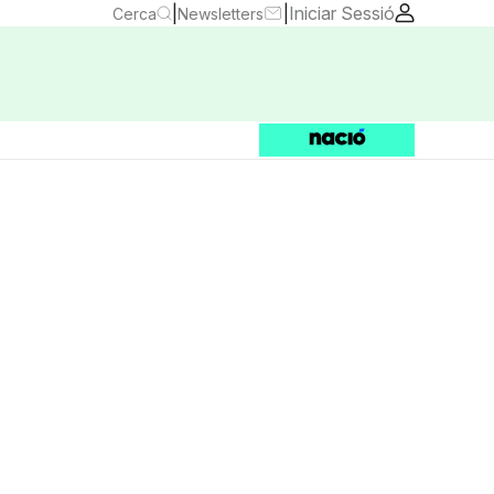
|
|
Iniciar Sessió
Cerca
Newsletters