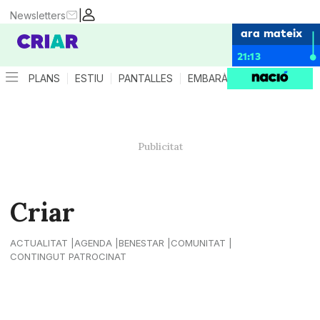
|
Newsletters
ara mateix
21:13
PLANS
ESTIU
PANTALLES
EMBARÀS
CRIANÇA
ES
Criar
ACTUALITAT
AGENDA
BENESTAR
COMUNITAT
CONTINGUT PATROCINAT