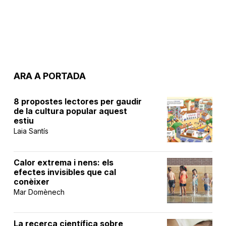
ARA A PORTADA
8 propostes lectores per gaudir
de la cultura popular aquest
estiu
Laia Santís
Calor extrema i nens: els
efectes invisibles que cal
conèixer
Mar Domènech
La recerca científica sobre