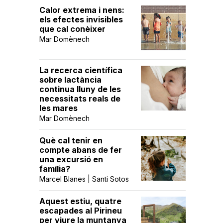
Calor extrema i nens:
els efectes invisibles
que cal conèixer
Mar Domènech
La recerca científica
sobre lactància
continua lluny de les
necessitats reals de
les mares
Mar Domènech
Què cal tenir en
compte abans de fer
una excursió en
família?
Marcel Blanes | Santi Sotos
Aquest estiu, quatre
escapades al Pirineu
per viure la muntanya