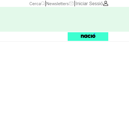
|
|
Iniciar Sessió
Cerca
Newsletters