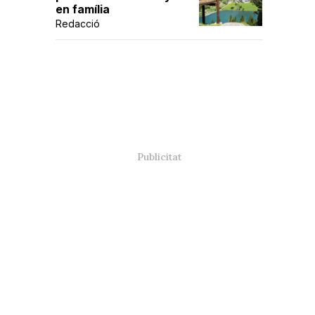
en família
Redacció