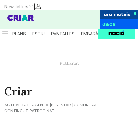
|
Newsletters
ara mateix
08:08
PLANS
ESTIU
PANTALLES
EMBARÀS
CRIANÇA
ES
Criar
ACTUALITAT
AGENDA
BENESTAR
COMUNITAT
CONTINGUT PATROCINAT