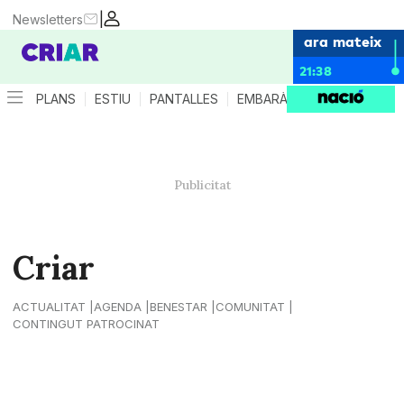
|
Newsletters
ara mateix
21:38
PLANS
ESTIU
PANTALLES
EMBARÀS
CRIANÇA
ES
Criar
ACTUALITAT
AGENDA
BENESTAR
COMUNITAT
CONTINGUT PATROCINAT