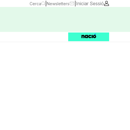
|
|
Iniciar Sessió
Cerca
Newsletters