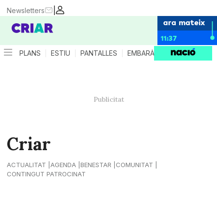
|
Newsletters
ara mateix
11:37
PLANS
ESTIU
PANTALLES
EMBARÀS
CRIANÇA
ES
Criar
ACTUALITAT
AGENDA
BENESTAR
COMUNITAT
CONTINGUT PATROCINAT