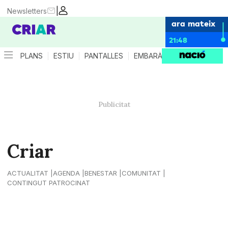
|
Newsletters
ara mateix
21:48
PLANS
ESTIU
PANTALLES
EMBARÀS
CRIANÇA
ES
Criar
ACTUALITAT
AGENDA
BENESTAR
COMUNITAT
CONTINGUT PATROCINAT