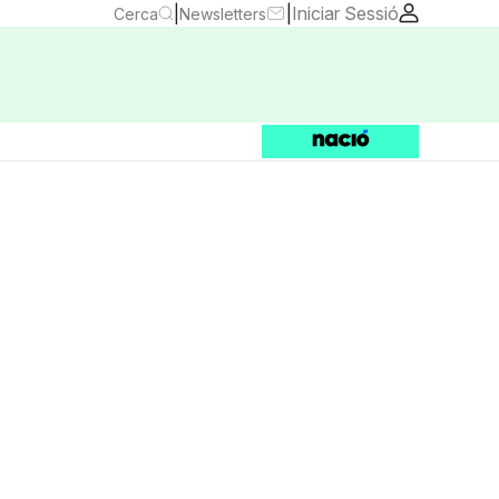
|
|
Iniciar Sessió
Cerca
Newsletters