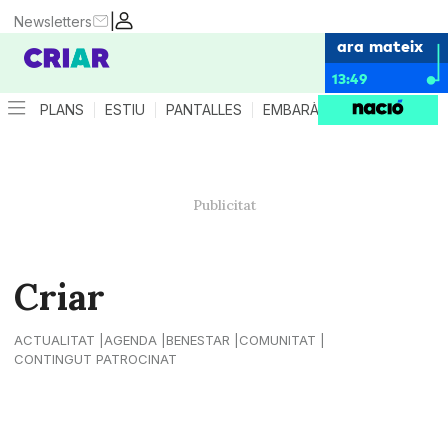
|
Newsletters
ara mateix
13:49
PLANS
ESTIU
PANTALLES
EMBARÀS
CRIANÇA
ES
Criar
ACTUALITAT
AGENDA
BENESTAR
COMUNITAT
CONTINGUT PATROCINAT