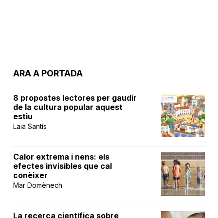
ARA A PORTADA
8 propostes lectores per gaudir
de la cultura popular aquest
estiu
Laia Santís
Calor extrema i nens: els
efectes invisibles que cal
conèixer
Mar Domènech
La recerca científica sobre