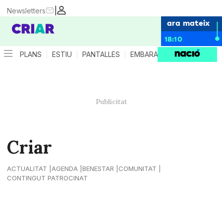
|
Newsletters
ara mateix
18:10
PLANS
ESTIU
PANTALLES
EMBARÀS
CRIANÇA
ES
Criar
ACTUALITAT
AGENDA
BENESTAR
COMUNITAT
CONTINGUT PATROCINAT