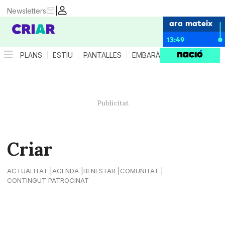
|
Newsletters
ara mateix
13:49
PLANS
ESTIU
PANTALLES
EMBARÀS
CRIANÇA
ES
Criar
ACTUALITAT
AGENDA
BENESTAR
COMUNITAT
CONTINGUT PATROCINAT