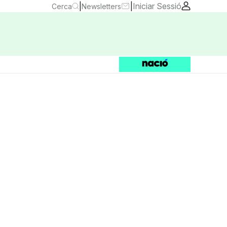
|
|
Iniciar Sessió
Cerca
Newsletters