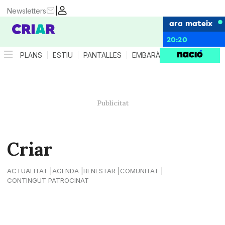
|
Newsletters
ara mateix
20:20
PLANS
ESTIU
PANTALLES
EMBARÀS
CRIANÇA
ES
Criar
ACTUALITAT
AGENDA
BENESTAR
COMUNITAT
CONTINGUT PATROCINAT