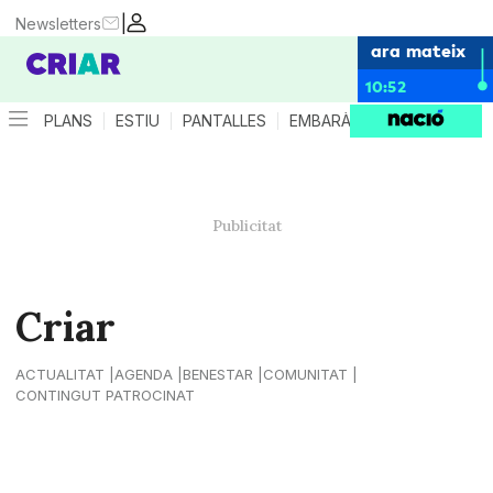
|
Newsletters
ara mateix
10:52
PLANS
ESTIU
PANTALLES
EMBARÀS
CRIANÇA
ES
Criar
ACTUALITAT
AGENDA
BENESTAR
COMUNITAT
CONTINGUT PATROCINAT