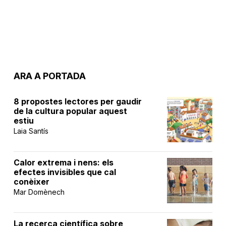
ARA A PORTADA
8 propostes lectores per gaudir
de la cultura popular aquest
estiu
Laia Santís
Calor extrema i nens: els
efectes invisibles que cal
conèixer
Mar Domènech
La recerca científica sobre