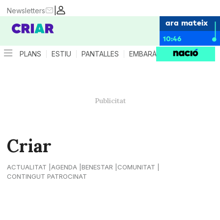
|
Newsletters
ara mateix
10:46
PLANS
ESTIU
PANTALLES
EMBARÀS
CRIANÇA
ES
Criar
ACTUALITAT
AGENDA
BENESTAR
COMUNITAT
CONTINGUT PATROCINAT