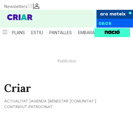
|
Newsletters
ara mateix
08:08
PLANS
ESTIU
PANTALLES
EMBARÀS
CRIANÇA
ES
Criar
ACTUALITAT
AGENDA
BENESTAR
COMUNITAT
CONTINGUT PATROCINAT