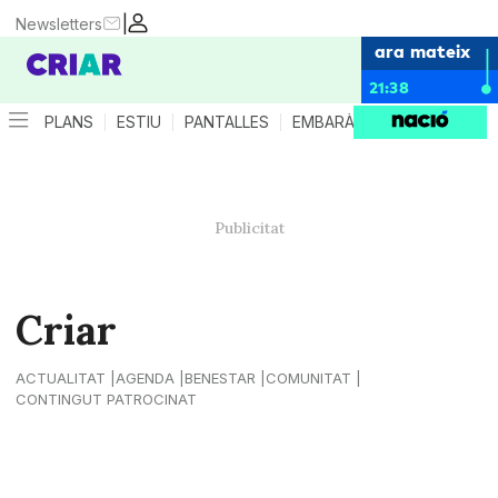
|
Newsletters
ara mateix
21:38
PLANS
ESTIU
PANTALLES
EMBARÀS
CRIANÇA
ES
Criar
ACTUALITAT
AGENDA
BENESTAR
COMUNITAT
CONTINGUT PATROCINAT