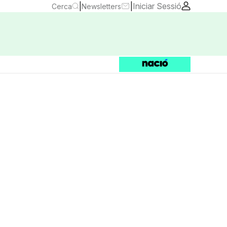
|
|
Iniciar Sessió
Cerca
Newsletters