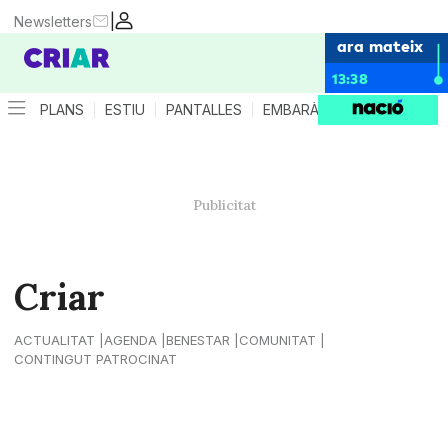
|
Newsletters
ara mateix
13:38
PLANS
ESTIU
PANTALLES
EMBARÀS
CRIANÇA
ES
Criar
ACTUALITAT
AGENDA
BENESTAR
COMUNITAT
CONTINGUT PATROCINAT