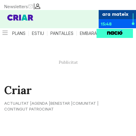
|
Newsletters
ara mateix
15:48
PLANS
ESTIU
PANTALLES
EMBARÀS
CRIANÇA
ES
Criar
ACTUALITAT
AGENDA
BENESTAR
COMUNITAT
CONTINGUT PATROCINAT