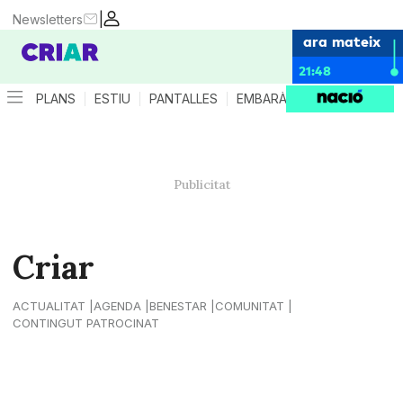
|
Newsletters
ara mateix
21:48
PLANS
ESTIU
PANTALLES
EMBARÀS
CRIANÇA
ES
Criar
ACTUALITAT
AGENDA
BENESTAR
COMUNITAT
CONTINGUT PATROCINAT