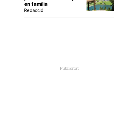
en família
Redacció