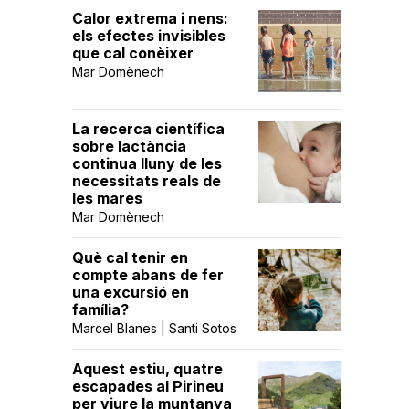
Calor extrema i nens:
els efectes invisibles
que cal conèixer
Mar Domènech
La recerca científica
sobre lactància
continua lluny de les
necessitats reals de
les mares
Mar Domènech
Què cal tenir en
compte abans de fer
una excursió en
família?
Marcel Blanes | Santi Sotos
Aquest estiu, quatre
escapades al Pirineu
per viure la muntanya