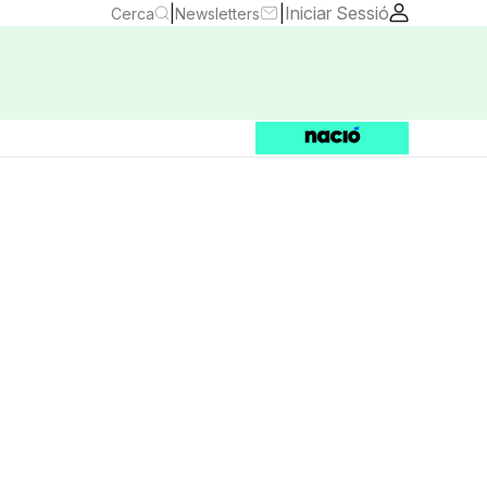
|
|
Iniciar Sessió
Cerca
Newsletters