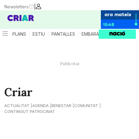
|
Newsletters
ara mateix
15:48
PLANS
ESTIU
PANTALLES
EMBARÀS
CRIANÇA
ES
Criar
ACTUALITAT
AGENDA
BENESTAR
COMUNITAT
CONTINGUT PATROCINAT