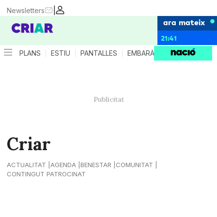
|
Newsletters
ara mateix
21:41
PLANS
ESTIU
PANTALLES
EMBARÀS
CRIANÇA
ES
Criar
ACTUALITAT
AGENDA
BENESTAR
COMUNITAT
CONTINGUT PATROCINAT