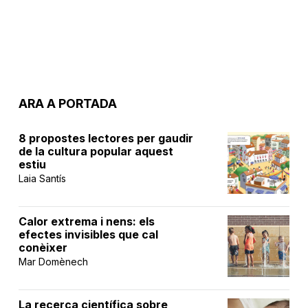
ARA A PORTADA
8 propostes lectores per gaudir
de la cultura popular aquest
estiu
Laia Santís
Calor extrema i nens: els
efectes invisibles que cal
conèixer
Mar Domènech
La recerca científica sobre