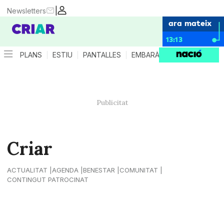
|
Newsletters
ara mateix
13:13
PLANS
ESTIU
PANTALLES
EMBARÀS
CRIANÇA
ES
Criar
ACTUALITAT
AGENDA
BENESTAR
COMUNITAT
CONTINGUT PATROCINAT