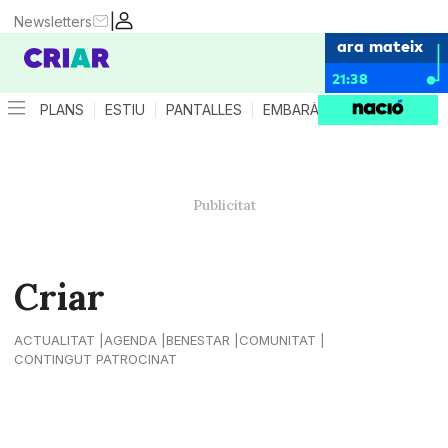
|
Newsletters
ara mateix
21:38
PLANS
ESTIU
PANTALLES
EMBARÀS
CRIANÇA
ES
Criar
ACTUALITAT
AGENDA
BENESTAR
COMUNITAT
CONTINGUT PATROCINAT