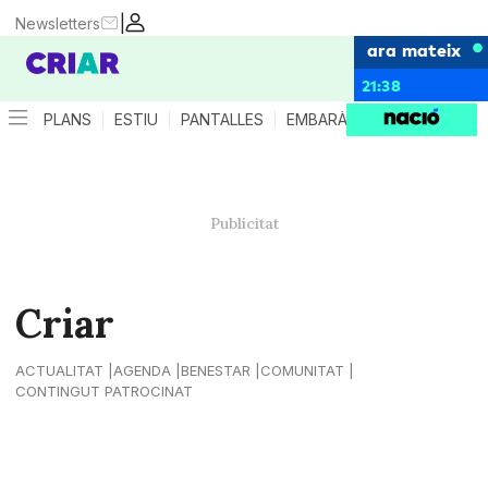
|
Newsletters
ara mateix
21:38
PLANS
ESTIU
PANTALLES
EMBARÀS
CRIANÇA
ES
Criar
ACTUALITAT
AGENDA
BENESTAR
COMUNITAT
CONTINGUT PATROCINAT