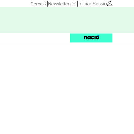
|
|
Iniciar Sessió
Cerca
Newsletters