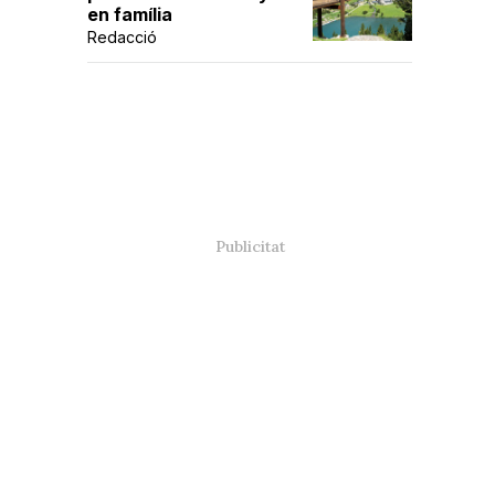
en família
Redacció