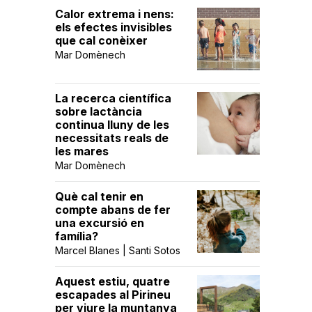
Calor extrema i nens:
els efectes invisibles
que cal conèixer
Mar Domènech
La recerca científica
sobre lactància
continua lluny de les
necessitats reals de
les mares
Mar Domènech
Què cal tenir en
compte abans de fer
una excursió en
família?
Marcel Blanes | Santi Sotos
Aquest estiu, quatre
escapades al Pirineu
per viure la muntanya