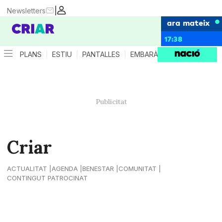
|
Newsletters
ara mateix
17:38
PLANS
ESTIU
PANTALLES
EMBARÀS
CRIANÇA
ES
Criar
ACTUALITAT
AGENDA
BENESTAR
COMUNITAT
CONTINGUT PATROCINAT