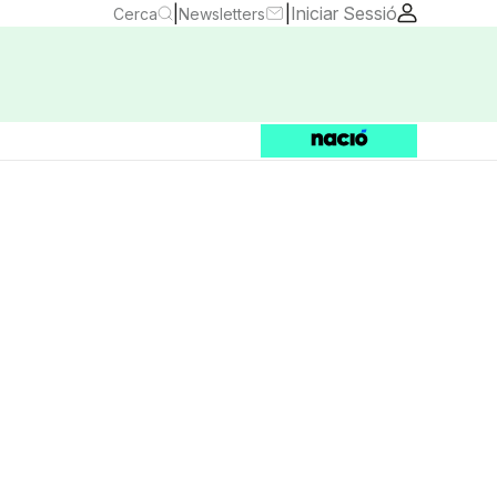
|
|
Iniciar Sessió
Cerca
Newsletters